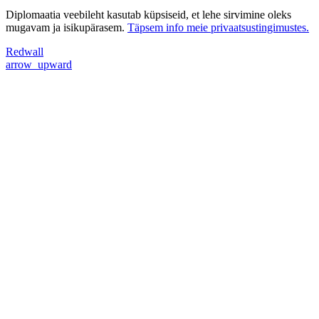
Diplomaatia veebileht kasutab küpsiseid, et lehe sirvimine oleks
mugavam ja isikupärasem.
Täpsem info meie privaatsustingimustes.
Redwall
arrow_upward