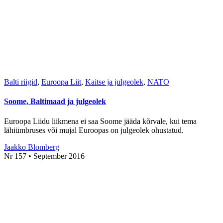
Balti riigid
,
Euroopa Liit
,
Kaitse ja julgeolek
,
NATO
Soome, Baltimaad ja julgeolek
Euroopa Liidu liikmena ei saa Soome jääda kõrvale, kui tema
lähiümbruses või mujal Euroopas on julgeolek ohustatud.
Jaakko Blomberg
Nr 157 • September 2016