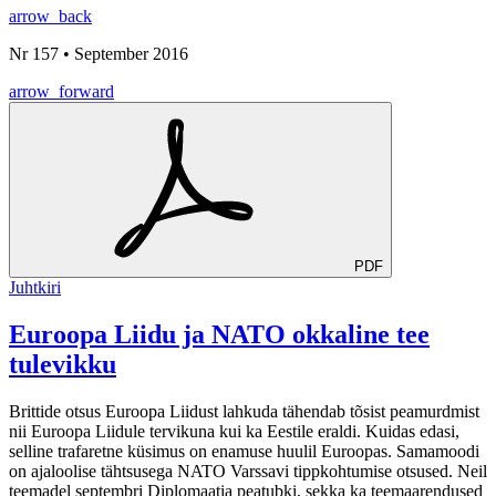
arrow_back
Nr 157 • September 2016
arrow_forward
PDF
Juhtkiri
Euroopa Liidu ja NATO okkaline tee
tulevikku
Brittide otsus Euroopa Liidust lahkuda tähendab tõsist peamurdmist
nii Euroopa Liidule tervikuna kui ka Eestile eraldi. Kuidas edasi,
selline trafaretne küsimus on enamuse huulil Euroopas. Samamoodi
on ajaloolise tähtsusega NATO Varssavi tippkohtumise otsused. Neil
teemadel septembri Diplomaatia peatubki, sekka ka teemaarendused