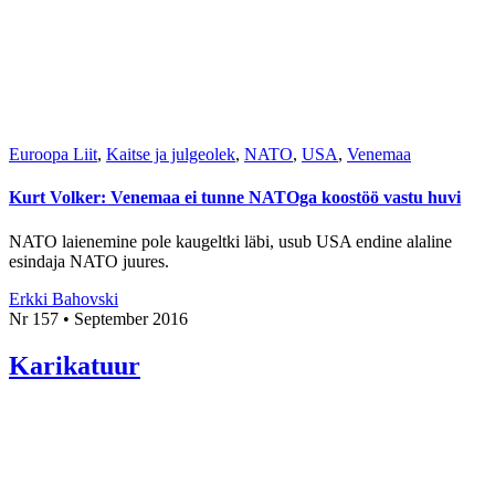
Euroopa Liit
,
Kaitse ja julgeolek
,
NATO
,
USA
,
Venemaa
Kurt Volker: Venemaa ei tunne NATOga koostöö vastu huvi
NATO laienemine pole kaugeltki läbi, usub USA endine alaline
esindaja NATO juures.
Erkki Bahovski
Nr 157 • September 2016
Karikatuur