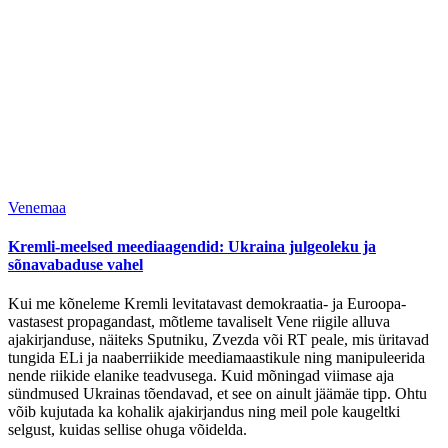
Venemaa
Kremli-meelsed meediaagendid: Ukraina julgeoleku ja
sõnavabaduse vahel
Kui me kõneleme Kremli levitatavast demokraatia- ja Euroopa-
vastasest propagandast, mõtleme tavaliselt Vene riigile alluva
ajakirjanduse, näiteks Sputniku, Zvezda või RT peale, mis üritavad
tungida ELi ja naaberriikide meediamaastikule ning manipuleerida
nende riikide elanike teadvusega. Kuid mõningad viimase aja
sündmused Ukrainas tõendavad, et see on ainult jäämäe tipp. Ohtu
võib kujutada ka kohalik ajakirjandus ning meil pole kaugeltki
selgust, kuidas sellise ohuga võidelda.