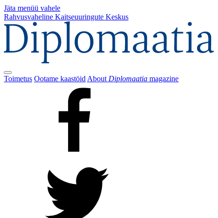
Jäta menüü vahele
Rahvusvaheline Kaitseuuringute Keskus
Toimetus
Ootame kaastöid
About
Diplomaatia
magazine