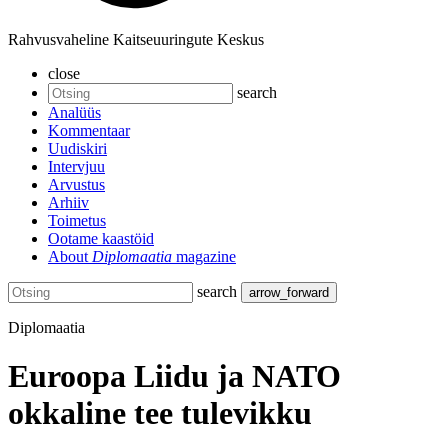
Rahvusvaheline Kaitseuuringute Keskus
close
search
Analüüs
Kommentaar
Uudiskiri
Intervjuu
Arvustus
Arhiiv
Toimetus
Ootame kaastöid
About
Diplomaatia
magazine
search
arrow_forward
Diplomaatia
Euroopa Liidu ja NATO
okkaline tee tulevikku