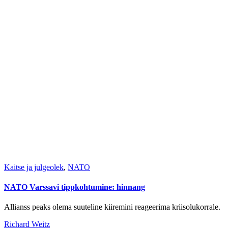
Kaitse ja julgeolek
,
NATO
NATO Varssavi tippkohtumine: hinnang
Allianss peaks olema suuteline kiiremini reageerima kriisolukorrale.
Richard Weitz