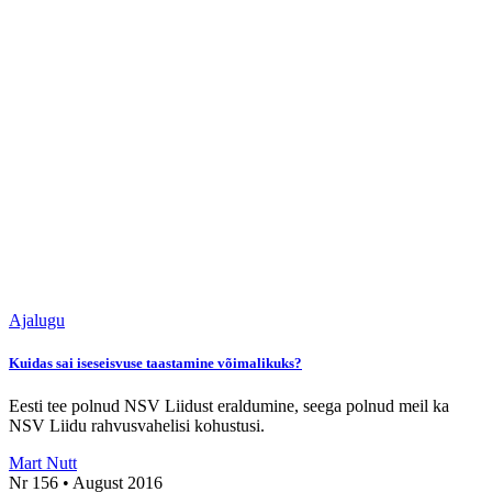
Ajalugu
Kuidas sai iseseisvuse taastamine võimalikuks?
Eesti tee polnud NSV Liidust eraldumine, seega polnud meil ka
NSV Liidu rahvusvahelisi kohustusi.
Mart Nutt
Nr 156 • August 2016