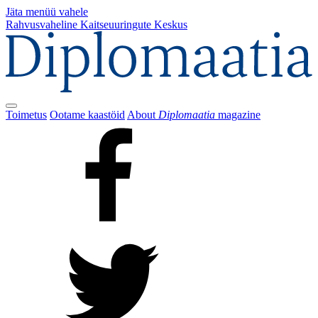
Jäta menüü vahele
Rahvusvaheline Kaitseuuringute Keskus
Toimetus
Ootame kaastöid
About
Diplomaatia
magazine