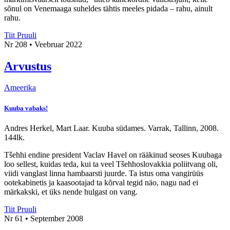
sõnul on Venemaaga suheldes tähtis meeles pidada – rahu, ainult
rahu.
Tiit Pruuli
Nr 208 • Veebruar 2022
Arvustus
Ameerika
Kuuba vabaks!
Andres Herkel, Mart Laar. Kuuba südames. Varrak, Tallinn, 2008.
144lk.
Tšehhi endine president Vaclav Havel on rääkinud seoses Kuubaga
loo sellest, kuidas teda, kui ta veel Tšehhoslovakkia poliitvang oli,
viidi vanglast linna hambaarsti juurde. Ta istus oma vangirüüs
ootekabinetis ja kaasootajad ta kõrval tegid näo, nagu nad ei
märkakski, et üks nende hulgast on vang.
Tiit Pruuli
Nr 61 • September 2008