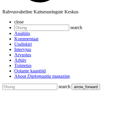
Rahvusvaheline Kaitseuuringute Keskus
close
search
Analüüs
Kommentaar
Uudiskiri
Intervjuu
Arvustus
Arhiiv
Toimetus
Ootame kaastöid
About
Diplomaatia
magazine
search
arrow_forward