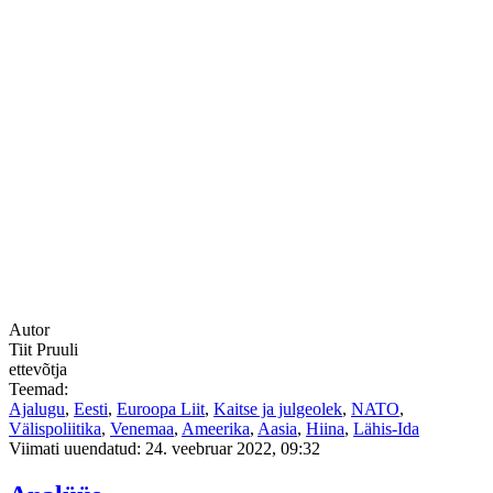
Autor
Tiit Pruuli
ettevõtja
Teemad:
Ajalugu
,
Eesti
,
Euroopa Liit
,
Kaitse ja julgeolek
,
NATO
,
Välispoliitika
,
Venemaa
,
Ameerika
,
Aasia
,
Hiina
,
Lähis-Ida
Viimati uuendatud: 24. veebruar 2022, 09:32