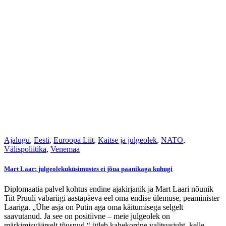
Ajalugu
,
Eesti
,
Euroopa Liit
,
Kaitse ja julgeolek
,
NATO
,
Välispoliitika
,
Venemaa
Mart Laar: julgeolekuküsimustes ei jõua paanikaga kuhugi
Diplomaatia palvel kohtus endine ajakirjanik ja Mart Laari nõunik
Tiit Pruuli vabariigi aastapäeva eel oma endise ülemuse, peaminister
Laariga. „Ühe asja on Putin aga oma käitumisega selgelt
saavutanud. Ja see on positiivne – meie julgeolek on
märkimisväärselt tõusnud,“ ütleb kahekordne valitsusjuht, kelle