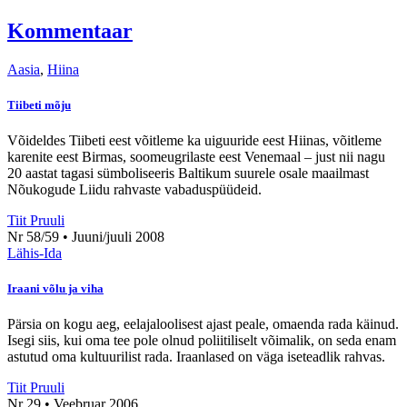
Kommentaar
Aasia
,
Hiina
Tiibeti mõju
Võideldes Tiibeti eest võitleme ka uiguuride eest Hiinas, võitleme
karenite eest Birmas, soomeugrilaste eest Venemaal – just nii nagu
20 aastat tagasi sümboliseeris Baltikum suurele osale maailmast
Nõukogude Liidu rahvaste vabaduspüüdeid.
Tiit Pruuli
Nr 58/59 • Juuni/juuli 2008
Lähis-Ida
Iraani võlu ja viha
Pärsia on kogu aeg, eelajaloolisest ajast peale, omaenda rada käinud.
Isegi siis, kui oma tee pole olnud poliitiliselt võimalik, on seda enam
astutud oma kultuurilist rada. Iraanlased on väga iseteadlik rahvas.
Tiit Pruuli
Nr 29 • Veebruar 2006