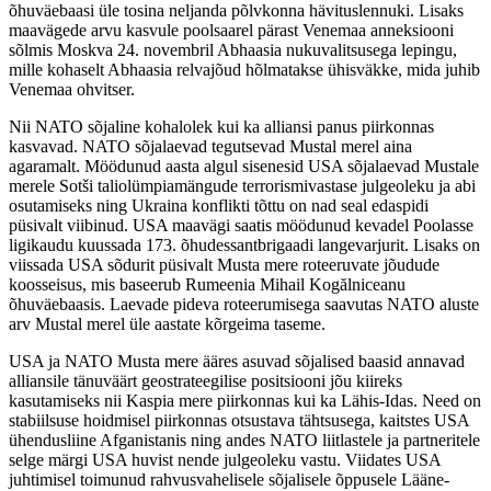
õhuväebaasi üle tosina neljanda põlvkonna hävituslennuki. Lisaks
maavägede arvu kasvule poolsaarel pärast Venemaa anneksiooni
sõlmis Moskva 24. novembril Abhaasia nukuvalitsusega lepingu,
mille kohaselt Abhaasia relvajõud hõlmatakse ühisväkke, mida juhib
Venemaa ohvitser.
Nii NATO sõjaline kohalolek kui ka alliansi panus piirkonnas
kasvavad. NATO sõjalaevad tegutsevad Mustal merel aina
agaramalt. Möödunud aasta algul sisenesid USA sõjalaevad Mustale
merele Sotši taliolümpiamängude terrorismivastase julgeoleku ja abi
osutamiseks ning Ukraina konflikti tõttu on nad seal edaspidi
püsivalt viibinud. USA maavägi saatis möödunud kevadel Poolasse
ligikaudu kuussada 173. õhudessantbrigaadi langevarjurit. Lisaks on
viissada USA sõdurit püsivalt Musta mere roteeruvate jõudude
koosseisus, mis baseerub Rumeenia Mihail Kogălniceanu
õhuväebaasis. Laevade pideva roteerumisega saavutas NATO aluste
arv Mustal merel üle aastate kõrgeima taseme.
USA ja NATO Musta mere ääres asuvad sõjalised baasid annavad
alliansile tänuväärt geostrateegilise positsiooni jõu kiireks
kasutamiseks nii Kaspia mere piirkonnas kui ka Lähis-Idas. Need on
stabiilsuse hoidmisel piirkonnas otsustava tähtsusega, kaitstes USA
ühendusliine Afganistanis ning andes NATO liitlastele ja partneritele
selge märgi USA huvist nende julgeoleku vastu. Viidates USA
juhtimisel toimunud rahvusvahelisele sõjalisele õppusele Lääne-