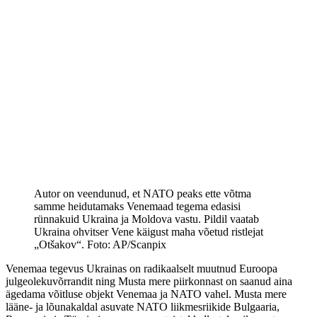
Autor on veendunud, et NATO peaks ette võtma
samme heidutamaks Venemaad tegema edasisi
rünnakuid Ukraina ja Moldova vastu. Pildil vaatab
Ukraina ohvitser Vene käigust maha võetud ristlejat
„Otšakov“. Foto: AP/Scanpix
Venemaa tegevus Ukrainas on radikaalselt muutnud Euroopa
julgeolekuvõrrandit ning Musta mere piirkonnast on saanud aina
ägedama võitluse objekt Venemaa ja NATO vahel. Musta mere
lääne- ja lõunakaldal asuvate NATO liikmesriikide Bulgaaria,