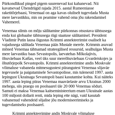
Piirkondlikud pinged pigem suurenevad kui kahanevad. Nii
kavatsevad Ühendriigid rajada 2015. aastal Rumeeniasse
raketitõrjebaasi, Venemaal on aga kavas oluliselt tugevdada Musta
mere laevastikku, mis on peamine vahend oma jõu rakendamisel
Vahemerel.
Venemaa silmis on mõju säilitamine piirkonnas otsustava tähtsusega
enda kui globaalse tähtsusega riigi staatuse säilitamisel. President
Vladimir Putin lausa õigustas Krimmi annekteerimist osaliselt ka
vajadusega säilitada Venemaa pääs Mustale merele. Krimmis asuvad
mõned Venemaa tähtsamad strateegilised ressursid, sealhulgas Musta
mere laevastiku baas Sevastopolis, laevatehas Mõkolajivis,
õhuväebaas Katšas, veel üks suur mereõhuväebaas Gvardeiskojes ja
õhutõrjepolk Sevastopolis. Krimmi annekteerimine andis Moskvale
võimaluse vabaneda mitmesugustest piirangutest Venemaa sõjaväe
tegevusele ja paigutamisele Sevastopolisse, mis tulenesid 1997. aasta
lepingust Ukrainaga Sevastopoli baasi kasutamise kohta. Kui näiteks
1997. aasta leping piiras Venemaa maaväelaste arvu Ukrainas 2000
mehega, siis praegu on poolsaarel üle 20 000 Venemaa sõduri.
Samuti ei maksa Venemaa kaitseministeerium enam Ukrainale aastas
100 miljonit dollarit renti, mida leping ette nägi, vaid kasutab
vabanenud vahendeid sõjalise jõu moderniseerimiseks ja
tugevdamiseks poolsaarel.
Krimmi annekteerimine andis Moskvale võimaluse