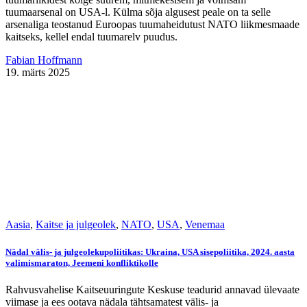
tuumaarsenal on USA-l. Külma sõja algusest peale on ta selle
arsenaliga teostanud Euroopas tuumaheidutust NATO liikmesmaade
kaitseks, kellel endal tuumarelv puudus.
Fabian Hoffmann
19. märts 2025
Aasia
,
Kaitse ja julgeolek
,
NATO
,
USA
,
Venemaa
Nädal välis- ja julgeolekupoliitikas: Ukraina, USA sisepoliitika, 2024. aasta
valimismaraton, Jeemeni konfliktikolle
Rahvusvahelise Kaitseuuringute Keskuse teadurid annavad ülevaate
viimase ja ees ootava nädala tähtsamatest välis- ja