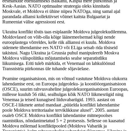
eesmärkide edendamiseks Balkanil, Kaspia mere piirkonnas ja
Kesk-Aasias. NATO optimaalne strateegia oleks kinnitada
Moskvale, et Moldova ei ühine niipea NATOga, ning samal ajal
parandada alliansi kollektiivset võimet kaitsta Bulgaariat ja
Rumeeniat välise agressiooni eest.
Ukraina konflikt tõstis taas esiplaanile Moldova julgeolekudilemma.
Moldovlased on võib-olla kõige läänemeelsemad kõigi nende
eurooplastega võrreldes, kelle riik allianssi ei kuulu. Moldova
sidemete tihendamise ees NATO või ELiga seisab rida tõsiseid
takistusi. Nagu Ukraina ja Gruusia puhul manipuleerib Moskva
Moldova välispoliitika mõjutamiseks sealse separatistliku
liikumisega. Eriti tuleb märkida, et Venemaal on lahkulöönud
Transnistria piirkonnas üle tuhande sõjaväelase.
Peamine organisatsioon, mis on võtnud vastutuse Moldova olukorra
lahendamise eest, on Euroopa julgeoleku- ja koostööorganisatsioon
(OSCE), suurim rahvusvaheline julgeolekuorganisatsioon Euroopas,
millesse kuulub 56 riiki, sealhulgas kõik NATO liikmesriigid ning
Venemaa ja teised kunagised liiduvabariigid. 1993. aastast on
OSCE-l liikmete antud mandaat „püüelda konflikti lahendamise
poole Moldova territoriaalse terviklikkuse alusel”. 2005. aastast
osaleb OSCE Moldova konflikti lahendamise mitmepoolses
raamistikus, nõndanimetatud 5 + 2 protsessis. Sellesse on kaasatud
Moldova mõlemad konfliktipooled (Moldova Vabariik ja