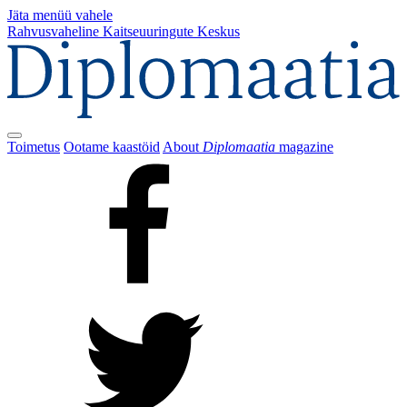
Jäta menüü vahele
Rahvusvaheline Kaitseuuringute Keskus
Toimetus
Ootame kaastöid
About
Diplomaatia
magazine