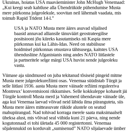
Ukrainas, hoiatas USA maaväeminister John McHugh Venemaad:
„Kui keegi seab kahtluse alla Ühendriikide pühendumise Musta
mere piirkonna julgeolekule, soovitan neil lähemalt vaadata, mis
toimub Rapid Trident 14-l.”
USA ja NATO Musta mere ääres asuvad sõjalised
baasid annavad alliansile tänuväärt geostrateegilise
positsiooni jõu kiireks kasutamiseks nii Kaspia mere
piirkonnas kui ka Lähis-Idas. Need on stabiilsuse
hoidmisel piirkonnas otsustava tähtsusega, kaitstes USA
ühendusliine Afganistanis ning andes NATO liitlastele
ja partneritele selge märgi USA huvist nende julgeoleku
vastu.
Viimase aja sündmused on juba tekitanud tõsiseid pingeid mitme
Musta mere julgeolekurežiimi osas. Venemaa süüdistab Türgit ja
selle liitlasi 1936. aasta Musta mere väinade režiimi reguleeriva
Montreux’ konventsiooni rikkumises. Selle kokkuleppe kohaselt jäi
Türgile kontroll Musta merd ja Vahemerd ühendavate väinade üle,
aga kui Venemaa laevad võivad neid läbida ilma piiranguteta, siis
Musta mere ääres mitteasuvate riikide alustele on seatud
mahupiirangud. Nad tohivad korraga merele saata maksimaalselt
üheksa alust, mis võivad seal viibida kuni 21 päeva, ning nende
kogutonnaaž ei tohi ületada 45 000 registertonni. Venemaa
sõjalennukid on korduvalt „sumisenud” NATO sõjalaevade ümber