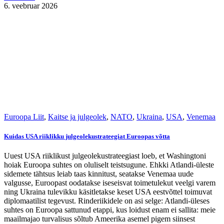
6. veebruar 2026
Euroopa Liit
,
Kaitse ja julgeolek
,
NATO
,
Ukraina
,
USA
,
Venemaa
Kuidas USA riiklikku julgeolekustrateegiat Euroopas võtta
Uuest USA riiklikust julgeolekustrateegiast loeb, et Washingtoni
hoiak Euroopa suhtes on oluliselt teistsugune. Ehkki Atlandi-üleste
sidemete tähtsus leiab taas kinnitust, seatakse Venemaa uude
valgusse, Euroopast oodatakse iseseisvat toimetulekut veelgi varem
ning Ukraina tulevikku käsitletakse keset USA eestvõttel toimuvat
diplomaatilist tegevust. Rinderiikidele on asi selge: Atlandi-üleses
suhtes on Euroopa sattunud etappi, kus loidust enam ei sallita: meie
maailmajao turvalisus sõltub Ameerika asemel pigem siinsest