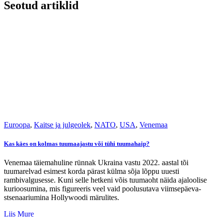
Seotud artiklid
Euroopa
,
Kaitse ja julgeolek
,
NATO
,
USA
,
Venemaa
Kas käes on kolmas tuumaajastu või tühi tuumahaip?
Venemaa täiemahuline rünnak Ukraina vastu 2022. aastal tõi
tuumarelvad esimest korda pärast külma sõja lõppu uuesti
rambivalgusesse. Kuni selle hetkeni võis tuumaoht näida ajaloolise
kurioosumina, mis figureeris veel vaid poolusutava viimsepäeva-
stsenaariumina Hollywoodi märulites.
Liis Mure