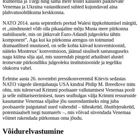
Rumeenia ja Türgi ning sama mere teistel kallastel paiknevate
Venemaa ja Ukraina vastastikused suhted kujundavad aina
plahvatusohtlikuma keskkonna.
NATO 2014. aasta septembris peetud Walesi tippkohtumisel märgiti,
et „sündmustel võib olla pikaajaline mõju Musta mere piirkonna
stabiilsusele, mis on jätkuvalt Euro-Atlandi julgeoleku tähtis
komponent”. Aga kui ka piirkonna arengus on toimunud
dramaatilised muutused, on selle kohta käivad konventsioonid,
näiteks Montreux’ konventsioon, jäänud sisuliselt samasuguseks
nagu külma sõja ajal, mis suurendab pingeid arhailistel alustel
teotsevate piirkondliku julgeoleku institutsioonide ja tegeliku
olukorra vahel.
Eelmise aasta 26. novembri pressikonverentsil Kiievis sedastas
NATO vägede ülemjuhataja USA kindral Philip M. Breedlove mitu
ohtu, mis tulenevad Krimmi poolsaare vallutamisest Venemaa poolt
ja selle militariseerimisest, tuues sealhulgas välja Krimmi ressursside
kasutamise Venemaa sõjalise jõu suurendamiseks ning juba
poolsaarele paigutatud uued vahendid – tiibraketid, õhutõrjeraketid,
potentsiaalselt isegi tuumarelv –, mis võivad süvendada Venemaa
võimet rakendada piirkonnas oma jõudu.
Võidurelvastumine