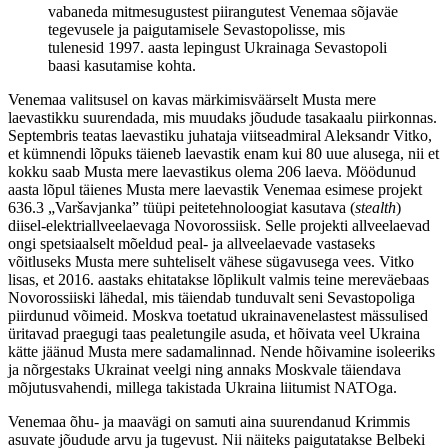
vabaneda mitmesugustest piirangutest Venemaa sõjaväe
tegevusele ja paigutamisele Sevastopolisse, mis
tulenesid 1997. aasta lepingust Ukrainaga Sevastopoli
baasi kasutamise kohta.
Venemaa valitsusel on kavas märkimisväärselt Musta mere
laevastikku suurendada, mis muudaks jõudude tasakaalu piirkonnas.
Septembris teatas laevastiku juhataja viitseadmiral Aleksandr Vitko,
et kümnendi lõpuks täieneb laevastik enam kui 80 uue alusega, nii et
kokku saab Musta mere laevastikus olema 206 laeva. Möödunud
aasta lõpul täienes Musta mere laevastik Venemaa esimese projekt
636.3 „Varšavjanka” tüüpi peitetehnoloogiat kasutava (
stealth
)
diisel-elektriallveelaevaga Novorossiisk. Selle projekti allveelaevad
ongi spetsiaalselt mõeldud peal- ja allveelaevade vastaseks
võitluseks Musta mere suhteliselt vähese sügavusega vees. Vitko
lisas, et 2016. aastaks ehitatakse lõplikult valmis teine mereväebaas
Novorossiiski lähedal, mis täiendab tunduvalt seni Sevastopoliga
piirdunud võimeid. Moskva toetatud ukrainavenelastest mässulised
üritavad praegugi taas pealetungile asuda, et hõivata veel Ukraina
kätte jäänud Musta mere sadamalinnad. Nende hõivamine isoleeriks
ja nõrgestaks Ukrainat veelgi ning annaks Moskvale täiendava
mõjutusvahendi, millega takistada Ukraina liitumist NATOga.
Venemaa õhu- ja maavägi on samuti aina suurendanud Krimmis
asuvate jõudude arvu ja tugevust. Nii näiteks paigutatakse Belbeki