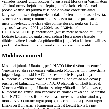
väinades, mõnel juhul rikkudes 42 aasta eest Moskva ja Washingtoni
sõlmitud merevahejuhtumite lepingut, mille kohaselt mõlemad
pooled kohustusid püsima teise poole sõjalaevadest turvalisel
kaugusel, millisele tingimusele madalad ülelennud kindlasti ei vasta.
Venemaa sissetung Krimmi raputas tõsiselt ka kahe pikaajalise
merejulgeolekut tugevdava ettevõtmise aluseid: neiks on Türgi
algatusel vastavalt 2001. ja 2004. aastal käivitatud
BLACKSEAFOR ja operatsioon „Musta mere harmoonia”. Türgi
lootuste kohaselt pidanuks need andma Musta mere äärsetele
riikidele võime korraldada piirkondliku julgeoleku küsimusi välistest
jõududest sõltumatult, kuid nüüd ei ole see enam võimalik.
Moldova mured
Mis ka ei juhtuks Ukrainas, peab NATO kiiresti võtma meetmeid
Venemaa sõjalise sekkumise vältimiseks Moldovas ning tugevdama
julgeolekugarantiisid NATO liikmesriikidele Bulgaariale ja
Rumeeniale. Venemaa väed Transnistrias lõhestavad Moldovat ja
püsistavad külmunud konflikti NATO idapiirile ohtlikult lähedal.
Venemaa võib tungida Ukrainasse ning võib-olla ka Moldovasse ja
Rumeeniasse Transnistria venelaste kaitsmise ettekäändel. Mainitud
kaks NATO liikmesriiki on Venemaa survest sama ohustatud nagu
mõned NATO liikmesriigid põhjas, täpsemalt Poola ja Balti riigid.
Lisaks on Bulgaaria ja Rumeenia tugevat toetust tarvis Lääne