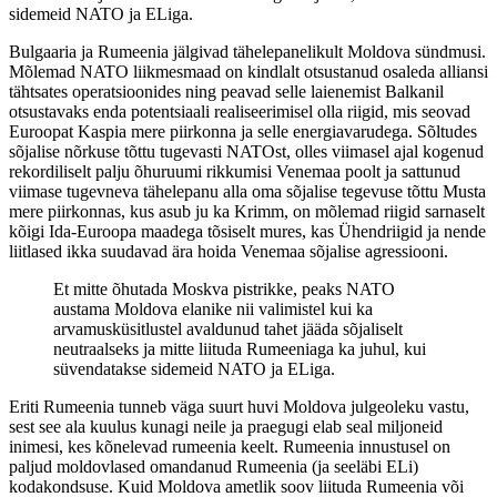
sidemeid NATO ja ELiga.
Bulgaaria ja Rumeenia jälgivad tähelepanelikult Moldova sündmusi.
Mõlemad NATO liikmesmaad on kindlalt otsustanud osaleda alliansi
tähtsates operatsioonides ning peavad selle laienemist Balkanil
otsustavaks enda potentsiaali realiseerimisel olla riigid, mis seovad
Euroopat Kaspia mere piirkonna ja selle energiavarudega. Sõltudes
sõjalise nõrkuse tõttu tugevasti NATOst, olles viimasel ajal kogenud
rekordiliselt palju õhuruumi rikkumisi Venemaa poolt ja sattunud
viimase tugevneva tähelepanu alla oma sõjalise tegevuse tõttu Musta
mere piirkonnas, kus asub ju ka Krimm, on mõlemad riigid sarnaselt
kõigi Ida-Euroopa maadega tõsiselt mures, kas Ühendriigid ja nende
liitlased ikka suudavad ära hoida Venemaa sõjalise agressiooni.
Et mitte õhutada Moskva pistrikke, peaks NATO
austama Moldova elanike nii valimistel kui ka
arvamusküsitlustel avaldunud tahet jääda sõjaliselt
neutraalseks ja mitte liituda Rumeeniaga ka juhul, kui
süvendatakse sidemeid NATO ja ELiga.
Eriti Rumeenia tunneb väga suurt huvi Moldova julgeoleku vastu,
sest see ala kuulus kunagi neile ja praegugi elab seal miljoneid
inimesi, kes kõnelevad rumeenia keelt. Rumeenia innustusel on
paljud moldovlased omandanud Rumeenia (ja seeläbi ELi)
kodakondsuse. Kuid Moldova ametlik soov liituda Rumeenia või