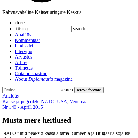
Rahvusvaheline Kaitseuuringute Keskus
close
search
Analüüs
Kommentaar
Uudiskiri
Intervjuu
Arvustus
Arhiiv
Toimetus
Ootame kaastöid
About
Diplomaatia
magazine
search
arrow_forward
Analüüs
Kaitse ja julgeolek
,
NATO
,
USA
,
Venemaa
Nr 140 • Aprill 2015
Musta mere heitlused
NATO juhid peaksid kaasa aitama Rumeenia ja Bulgaaria sõjalise