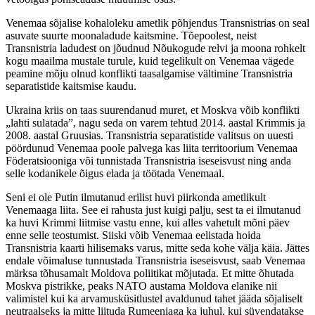
Venemaa sõjalise kohaloleku ametlik põhjendus Transnistrias on seal
asuvate suurte moonaladude kaitsmine. Tõepoolest, neist
Transnistria ladudest on jõudnud Nõukogude relvi ja moona rohkelt
kogu maailma mustale turule, kuid tegelikult on Venemaa vägede
peamine mõju olnud konflikti taasalgamise vältimine Transnistria
separatistide kaitsmise kaudu.
Ukraina kriis on taas suurendanud muret, et Moskva võib konflikti
„lahti sulatada”, nagu seda on varem tehtud 2014. aastal Krimmis ja
2008. aastal Gruusias. Transnistria separatistide valitsus on uuesti
pöördunud Venemaa poole palvega kas liita territoorium Venemaa
Föderatsiooniga või tunnistada Transnistria iseseisvust ning anda
selle kodanikele õigus elada ja töötada Venemaal.
Seni ei ole Putin ilmutanud erilist huvi piirkonda ametlikult
Venemaaga liita. See ei rahusta just kuigi palju, sest ta ei ilmutanud
ka huvi Krimmi liitmise vastu enne, kui alles vahetult mõni päev
enne selle teostumist. Siiski võib Venemaa eelistada hoida
Transnistria kaarti hilisemaks varus, mitte seda kohe välja käia. Jättes
endale võimaluse tunnustada Transnistria iseseisvust, saab Venemaa
märksa tõhusamalt Moldova poliitikat mõjutada. Et mitte õhutada
Moskva pistrikke, peaks NATO austama Moldova elanike nii
valimistel kui ka arvamusküsitlustel avaldunud tahet jääda sõjaliselt
neutraalseks ja mitte liituda Rumeeniaga ka juhul, kui süvendatakse