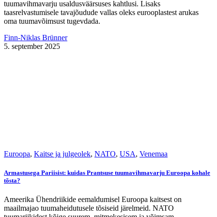
tuumavihmavarju usaldusväärsuses kahtlusi. Lisaks
taasrelvastumisele tavajõudude vallas oleks eurooplastest arukas
oma tuumavõimsust tugevdada.
Finn-Niklas Brünner
5. september 2025
Euroopa
,
Kaitse ja julgeolek
,
NATO
,
USA
,
Venemaa
Armastusega Pariisist: kuidas Prantsuse tuumavihmavarju Euroopa kohale
tõsta?
Ameerika Ühendriikide eemaldumisel Euroopa kaitsest on
maailmajao tuumaheidutusele tõsiseid järelmeid. NATO
tuumariikidest kõige suurem, mitmekesisem ja võimsam