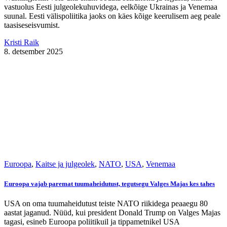
vastuolus Eesti julgeolekuhuvidega, eelkõige Ukrainas ja Venemaa
suunal. Eesti välispoliitika jaoks on käes kõige keerulisem aeg peale
taasiseseisvumist.
Kristi Raik
8. detsember 2025
Euroopa
,
Kaitse ja julgeolek
,
NATO
,
USA
,
Venemaa
Euroopa vajab paremat tuumaheidutust, tegutsegu Valges Majas kes tahes
USA on oma tuumaheidutust teiste NATO riikidega peaaegu 80
aastat jaganud. Nüüd, kui president Donald Trump on Valges Majas
tagasi, esineb Euroopa poliitikuil ja tippametnikel USA