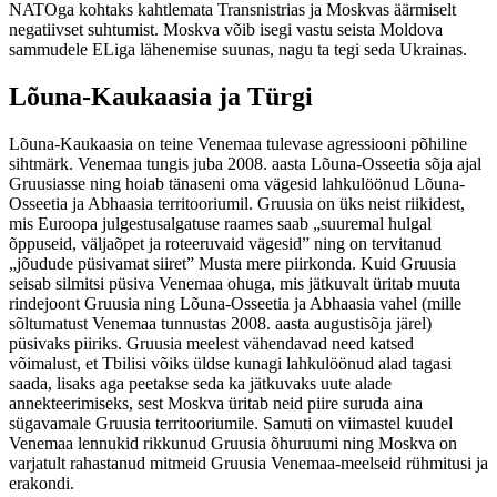
NATOga kohtaks kahtlemata Transnistrias ja Moskvas äärmiselt
negatiivset suhtumist. Moskva võib isegi vastu seista Moldova
sammudele ELiga lähenemise suunas, nagu ta tegi seda Ukrainas.
Lõuna-Kaukaasia ja Türgi
Lõuna-Kaukaasia on teine Venemaa tulevase agressiooni põhiline
sihtmärk. Venemaa tungis juba 2008. aasta Lõuna-Osseetia sõja ajal
Gruusiasse ning hoiab tänaseni oma vägesid lahkulöönud Lõuna-
Osseetia ja Abhaasia territooriumil. Gruusia on üks neist riikidest,
mis Euroopa julgestusalgatuse raames saab „suuremal hulgal
õppuseid, väljaõpet ja roteeruvaid vägesid” ning on tervitanud
„jõudude püsivamat siiret” Musta mere piirkonda. Kuid Gruusia
seisab silmitsi püsiva Venemaa ohuga, mis jätkuvalt üritab muuta
rindejoont Gruusia ning Lõuna-Osseetia ja Abhaasia vahel (mille
sõltumatust Venemaa tunnustas 2008. aasta augustisõja järel)
püsivaks piiriks. Gruusia meelest vähendavad need katsed
võimalust, et Tbilisi võiks üldse kunagi lahkulöönud alad tagasi
saada, lisaks aga peetakse seda ka jätkuvaks uute alade
annekteerimiseks, sest Moskva üritab neid piire suruda aina
sügavamale Gruusia territooriumile. Samuti on viimastel kuudel
Venemaa lennukid rikkunud Gruusia õhuruumi ning Moskva on
varjatult rahastanud mitmeid Gruusia Venemaa-meelseid rühmitusi ja
erakondi.