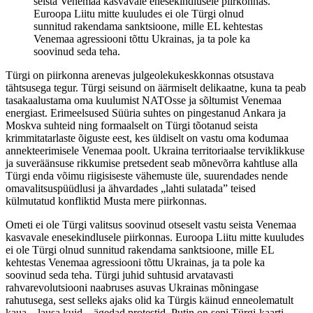
seista Venemaa kasvavale enesekindlusele piirkonnas.
Euroopa Liitu mitte kuuludes ei ole Türgi olnud
sunnitud rakendama sanktsioone, mille EL kehtestas
Venemaa agressiooni tõttu Ukrainas, ja ta pole ka
soovinud seda teha.
Türgi on piirkonna arenevas julgeolekukeskkonnas otsustava
tähtsusega tegur. Türgi seisund on äärmiselt delikaatne, kuna ta peab
tasakaalustama oma kuulumist NATOsse ja sõltumist Venemaa
energiast. Erimeelsused Süüria suhtes on pingestanud Ankara ja
Moskva suhteid ning formaalselt on Türgi tõotanud seista
krimmitatarlaste õiguste eest, kes üldiselt on vastu oma kodumaa
annekteerimisele Venemaa poolt. Ukraina territoriaalse terviklikkuse
ja suveräänsuse rikkumise pretsedent seab mõnevõrra kahtluse alla
Türgi enda võimu riigisiseste vähemuste üle, suurendades nende
omavalitsuspüüdlusi ja ähvardades „lahti sulatada” teised
külmutatud konfliktid Musta mere piirkonnas.
Ometi ei ole Türgi valitsus soovinud otseselt vastu seista Venemaa
kasvavale enesekindlusele piirkonnas. Euroopa Liitu mitte kuuludes
ei ole Türgi olnud sunnitud rakendama sanktsioone, mille EL
kehtestas Venemaa agressiooni tõttu Ukrainas, ja ta pole ka
soovinud seda teha. Türgi juhid suhtusid arvatavasti
rahvarevolutsiooni naabruses asuvas Ukrainas mõningase
rahutusega, sest selleks ajaks olid ka Türgis käinud enneolematult
kaua – lausa kuid – ägedad protestid. Putin on seni Türgi-kaarti