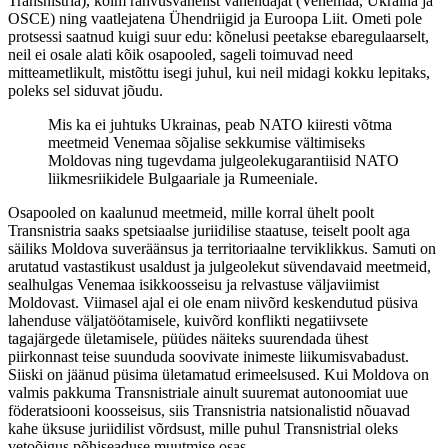
Transnistria), kolm rahvusvahelist vahendajat (Venemaa, Ukraina ja
OSCE) ning vaatlejatena Ühendriigid ja Euroopa Liit. Ometi pole
protsessi saatnud kuigi suur edu: kõnelusi peetakse ebaregulaarselt,
neil ei osale alati kõik osapooled, sageli toimuvad need
mitteametlikult, mistõttu isegi juhul, kui neil midagi kokku lepitaks,
poleks sel siduvat jõudu.
Mis ka ei juhtuks Ukrainas, peab NATO kiiresti võtma
meetmeid Venemaa sõjalise sekkumise vältimiseks
Moldovas ning tugevdama julgeolekugarantiisid NATO
liikmesriikidele Bulgaariale ja Rumeeniale.
Osapooled on kaalunud meetmeid, mille korral ühelt poolt
Transnistria saaks spetsiaalse juriidilise staatuse, teiselt poolt aga
säiliks Moldova suveräänsus ja territoriaalne terviklikkus. Samuti on
arutatud vastastikust usaldust ja julgeolekut süvendavaid meetmeid,
sealhulgas Venemaa isikkoosseisu ja relvastuse väljaviimist
Moldovast. Viimasel ajal ei ole enam niivõrd keskendutud püsiva
lahenduse väljatöötamisele, kuivõrd konflikti negatiivsete
tagajärgede ületamisele, püüdes näiteks suurendada ühest
piirkonnast teise suunduda soovivate inimeste liikumisvabadust.
Siiski on jäänud püsima ületamatud erimeelsused. Kui Moldova on
valmis pakkuma Transnistriale ainult suuremat autonoomiat uue
föderatsiooni koosseisus, siis Transnistria natsionalistid nõuavad
kahe üksuse juriidilist võrdsust, mille puhul Transnistrial oleks
vetoõigus põhiseaduse muutmise osas.