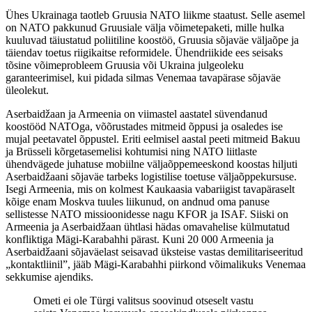
Ühes Ukrainaga taotleb Gruusia NATO liikme staatust. Selle asemel
on NATO pakkunud Gruusiale välja võimetepaketi, mille hulka
kuuluvad täiustatud poliitiline koostöö, Gruusia sõjaväe väljaõpe ja
täiendav toetus riigikaitse reformidele. Ühendriikide ees seisaks
tõsine võimeprobleem Gruusia või Ukraina julgeoleku
garanteerimisel, kui pidada silmas Venemaa tavapärase sõjaväe
üleolekut.
Aserbaidžaan ja Armeenia on viimastel aastatel süvendanud
koostööd NATOga, võõrustades mitmeid õppusi ja osaledes ise
mujal peetavatel õppustel. Eriti eelmisel aastal peeti mitmeid Bakuu
ja Brüsseli kõrgetasemelisi kohtumisi ning NATO liitlaste
ühendvägede juhatuse mobiilne väljaõppemeeskond koostas hiljuti
Aserbaidžaani sõjaväe tarbeks logistilise toetuse väljaõppekursuse.
Isegi Armeenia, mis on kolmest Kaukaasia vabariigist tavapäraselt
kõige enam Moskva tuules liikunud, on andnud oma panuse
sellistesse NATO missioonidesse nagu KFOR ja ISAF. Siiski on
Armeenia ja Aserbaidžaan ühtlasi hädas omavahelise külmutatud
konfliktiga Mägi-Karabahhi pärast. Kuni 20 000 Armeenia ja
Aserbaidžaani sõjaväelast seisavad üksteise vastas demilitariseeritud
„kontaktliinil”, jääb Mägi-Karabahhi piirkond võimalikuks Venemaa
sekkumise ajendiks.
Ometi ei ole Türgi valitsus soovinud otseselt vastu