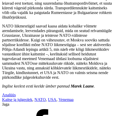
leiavad eest toetust, ning suurendama õhutranspordivõimet, et suuta
kiiresti vägesid piirkonda siirda. Transpordilennukite kaitsmiseks
võib olla vajalik ka paigutada Rumeeniasse ja Bulgaariasse rohkem
õhutõrjeüksusi.
NATO liikmesriigid saavad kaasa aidata kohalike võimete
arendamisele, leevendades piiranguid, mida on seatud relvamüügile
Gruusiasse, Ukrainasse ja teistesse NATO-välistesse
partnerriikidesse. Kuigi on väheusutav, et Moskva sooviks sattuda
sõjalisse konflikti mõne NATO liikmesriigiga – sest see aktiveeriks
Põhja-Atlandi lepingu artikli 5, mis näeb ette kõigi liikmesriikidev
vastastikust ühist kaitsmist –, keelitaksid sellised heidutust
tugevdavad meetmed Venemaad ühtlasi loobuma sõjalistest
sammudest NATOsse mittekuuluvate riikide, näiteks Moldova ja
Ukraina vastu, ning annaksid kõhklevatele liikmesriikidele, näiteks
Türgile, kindlustunnet, et USA ja NATO on valmis seisma nende
piirkondlike julgeolekuhuvide eest.
Inglise keelest eesti keelde ümber pannud
Marek Laane
.
Analüüs
Kaitse ja julgeolek
,
NATO
,
USA
,
Venemaa
Jaga