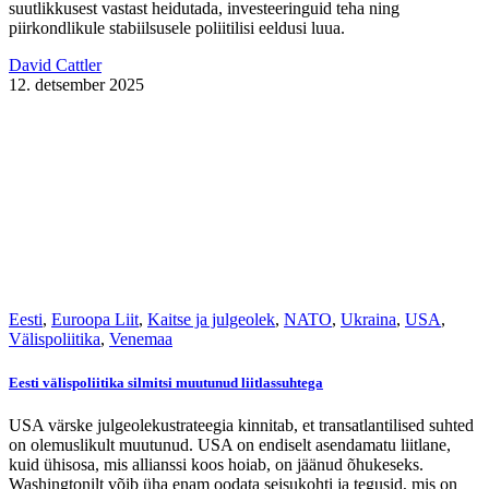
suutlikkusest vastast heidutada, investeeringuid teha ning
piirkondlikule stabiilsusele poliitilisi eeldusi luua.
David Cattler
12. detsember 2025
Eesti
,
Euroopa Liit
,
Kaitse ja julgeolek
,
NATO
,
Ukraina
,
USA
,
Välispoliitika
,
Venemaa
Eesti välispoliitika silmitsi muutunud liitlassuhtega
USA värske julgeolekustrateegia kinnitab, et transatlantilised suhted
on olemuslikult muutunud. USA on endiselt asendamatu liitlane,
kuid ühisosa, mis allianssi koos hoiab, on jäänud õhukeseks.
Washingtonilt võib üha enam oodata seisukohti ja tegusid, mis on