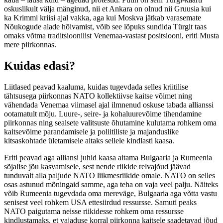
oskuslikult välja mänginud, nii et Ankara on olnud nii Gruusia kui
ka Krimmi kriisi ajal vakka, aga kui Moskva jätkab varasemate
Nõukogude alade hõivamist, võib see lõpuks sundida Türgit taas
omaks võtma traditsioonilist Venemaa-vastast positsiooni, eriti Musta
mere piirkonnas.
Kuidas edasi?
Liitlased peavad kaaluma, kuidas tugevdada selles kriitilise
tähtsusega piirkonnas NATO kollektiivse kaitse võimet ning
vähendada Venemaa viimasel ajal ilmnenud oskuse tabada allianssi
ootamatult mõju. Luure-, seire- ja kohaluurevõime tihendamine
piirkonnas ning sealsete valitsuste õhutamine kulutama rohkem oma
kaitsevõime parandamisele ja poliitiliste ja majanduslike
kitsaskohtade ületamisele aitaks sellele kindlasti kaasa.
Eriti peavad aga alliansi juhid kaasa aitama Bulgaaria ja Rumeenia
sõjalise jõu kasvamisele, sest nende riikide relvajõud jäävad
tunduvalt alla paljude NATO liikmesriikide omale. NATO on selles
osas astunud mõningaid samme, aga teha on vaja veel palju. Näiteks
võib Rumeenia tugevdada oma mereväge, Bulgaaria aga võtta vastu
senisest veel rohkem USA ettesiirdud ressursse. Samuti peaks
NATO paigutama neisse riikidesse rohkem oma ressursse
kindlustamaks, et vajaduse korral piirkonna kaitsele saadetavad jõud