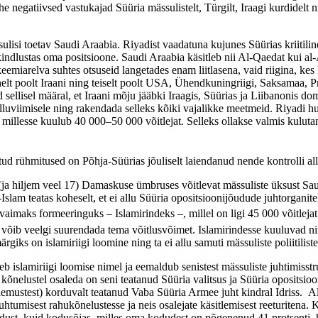
 negatiivsed vastukajad Süüria mässulistelt, Türgilt, Iraagi kurdidelt n
isi toetav Saudi Araabia. Riyadist vaadatuna kujunes Süürias kriitiline
dlustas oma positsioone. Saudi Araabia käsitleb nii Al-Qaedat kui al-
iarelva suhtes otsuseid langetades enam liitlasena, vaid riigina, kes 
elt poolt Iraani ning teiselt poolt USA, Ühendkuningriigi, Saksamaa, P
ellisel määral, et Iraani mõju jääbki Iraagis, Süürias ja Liibanonis dom
luviimisele ning rakendada selleks kõiki vajalikke meetmeid. Riyadi hu
illesse kuulub 40 000–50 000 võitlejat. Selleks ollakse valmis kulutam
ud rühmitused on Põhja-Süürias jõuliselt laiendanud nende kontrolli all 
3 (ja hiljem veel 17) Damaskuse ümbruses võitlevat mässuliste üksust S
slam teatas koheselt, et ei allu Süüria opositsioonijõudude juhtorganitel
aimaks formeeringuks – Islamirindeks –, millel on ligi 45 000 võitlejat 
s võib veelgi suurendada tema võitlusvõimet. Islamirindesse kuuluvad 
giks on islamiriigi loomine ning ta ei allu samuti mässuliste poliitilistel
eb islamiriigi loomise nimel ja eemaldub senistest mässuliste juhtimisst
nelustel osaleda on seni teatanud Süüria valitsus ja Süüria opositsioon
tulemustest) korduvalt teatanud Vaba Süüria Armee juht kindral Idriss. 
tumisest rahukõnelustesse ja neis osalejate käsitlemisest reeturitena.
midust, kuid kodusõjas, milles oma kodudest on põgenenud 41 protsenti