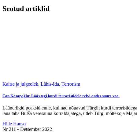
Seotud artiklid
Kaitse ja julgeolek
,
Lähis-Ida
,
Terrorism
Can Kasapoğlu: Lääs tegi kurdi terroristidele relvi andes suure vea
Lääneriigid peaksid enne, kui nad nõuavad Türgilt kurdi terroristide
laua taha Butša veresauna korraldajatega, ütleb Türgi mõttekoja Maj
Hille Hanso
Nr 211 • Detsember 2022