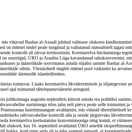
d, mis viitavad Bashar al-Assadi juhitud valitsuse olukorra kindlustumis
d on mitmel rindel peale tunginud ja vallutanud mässulistelt tagasi mitm
ende kontrolli all olevat territooriumi. Keemiarelva hävitamisega tegel
 on suurriigid, ÜRO ja Araabia Liiga kavandanud rahukonverentsi, mis 
maskuses ja lääneriikide soovimatus astuda sõjalisi samme Bashar al-A
äneriikide silmis. Tõenäoliselt ringleb mitmel pool vaikimisi ka arvamus
unniitide äärmuslik islamirühmitus.
 Süürias toimuvat. Lisaks keemiarelva likvideerimisele ja sõjategevuse 
viimasel ajal toimunud tähelepanuväärseid arenguid.
a juhtkonnaga augustis-septembris kiiresti astuda rea poliitilisi samme,
 rahvusvahelise uurimisega nõus juba neli päeva peale selle toimumist
 Prantsusmaa luurehinnangute avaldamist, mis viitasid ühemõtteliselt ke
ndmiseks rahvusvahelise kontrolli alla ja nende järgnevaks likvideerim
hineda keemiarelva keelustamise konventsiooniga ning teatati, et viimas
dati olukord, kus 16. septembril avaldatud ÜRO ametlik eksperthinnang
l hukka, kuid enne seda oli ta juba saatnud signaali, et keemiarelvade 