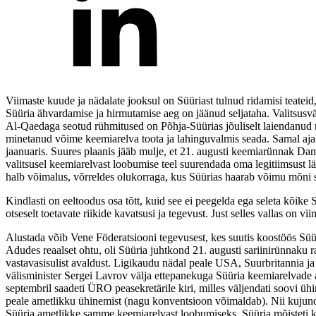
Viimaste kuude ja nädalate jooksul on Süüriast tulnud ridamisi teatei
Süüria ähvardamise ja hirmutamise aeg on jäänud seljataha. Valitsusväe
Al-Qaedaga seotud rühmitused on Põhja-Süürias jõuliselt laiendanud n
minetanud võime keemiarelva toota ja lahinguvalmis seada. Samal ajal
jaanuaris. Suures plaanis jääb mulje, et 21. augusti keemiarünnak Da
valitsusel keemiarelvast loobumise teel suurendada oma legitiimsust lä
halb võimalus, võrreldes olukorraga, kus Süürias haarab võimu mõni s
Kindlasti on eeltoodus osa tõtt, kuid see ei peegelda ega seleta kõike
otseselt toetavate riikide kavatsusi ja tegevust. Just selles vallas on 
Alustada võib Vene Föderatsiooni tegevusest, kes suutis koostöös Süüri
Adudes reaalset ohtu, oli Süüria juhtkond 21. augusti sariinirünnaku
vastavasisulist avaldust. Ligikaudu nädal peale USA, Suurbritannia ja
välisminister Sergei Lavrov välja ettepanekuga Süüria keemiarelvade a
septembril saadeti ÜRO peasekretärile kiri, milles väljendati soovi ü
peale ametlikku ühinemist (nagu konventsioon võimaldab). Nii kujun
Süüria ametlikke samme keemiarelvast loobumiseks. Süüria mõisteti kül