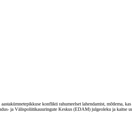
ga aastakümnetepikkuse konflikti rahumeelset lahendamist, mõtlema, kas
andus- ja Välispoliitikauuringute Keskus (EDAM) julgeoleku ja kaitse