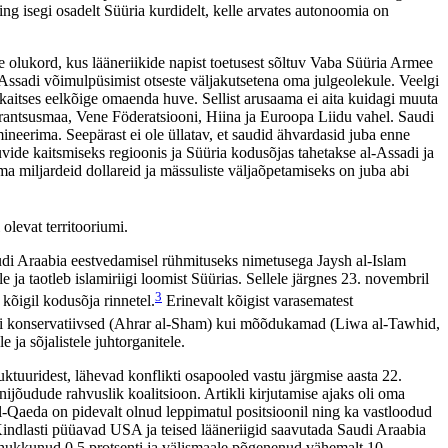
ing isegi osadelt Süüria kurdidelt, kelle arvates autonoomia on
 olukord, kus lääneriikide napist toetusest sõltuv Vaba Süüria Armee
Assadi võimulpüsimist otseste väljakutsetena oma julgeolekule. Veelgi
kaitses eelkõige omaenda huve. Sellist arusaama ei aita kuidagi muuta
rantsusmaa, Vene Föderatsiooni, Hiina ja Euroopa Liidu vahel. Saudi
ineerima. Seepärast ei ole üllatav, et saudid ähvardasid juba enne
vide kaitsmiseks regioonis ja Süüria kodusõjas tahetakse al-Assadi ja
a miljardeid dollareid ja mässuliste väljaõpetamiseks on juba abi
olevat territooriumi.
audi Araabia eestvedamisel rühmituseks nimetusega Jaysh al-Islam
e ja taotleb islamiriigi loomist Süürias. Sellele järgnes 23. novembril
3
kõigil kodusõja rinnetel.
Erinevalt kõigist varasematest
nii konservatiivsed (Ahrar al-Sham) kui mõõdukamad (Liwa al-Tawhid,
e ja sõjalistele juhtorganitele.
ruktuuridest, lähevad konflikti osapooled vastu järgmise aasta 22.
ijõudude rahvuslik koalitsioon. Artikli kirjutamise ajaks oli oma
Al-Qaeda on pidevalt olnud leppimatul positsioonil ning ka vastloodud
 Kindlasti püüavad USA ja teised lääneriigid saavutada Saudi Araabia
, hukkunud 0,5 protsenti ja välismaale põgenenud vähemalt 10