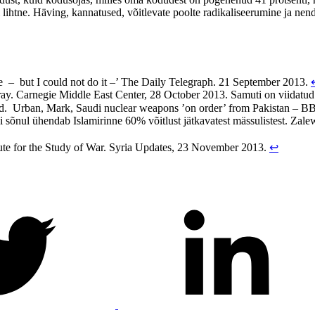
 lihtne. Häving, kannatused, võitlevate poolte radikaliseerumine ja nende
e – but I could not do it –’ The Daily Telegraph. 21 September 2013.
 fray. Carnegie Middle East Center, 28 October 2013. Samuti on viidatu
lvad. Urban, Mark, Saudi nuclear weapons ’on order’ from Pakistan 
sõnul ühendab Islamirinne 60% võitlust jätkavatest mässulistest. Zalews
tute for the Study of War. Syria Updates, 23 November 2013.
↩