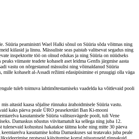
ele. Süüria peaministri Wael Halki sõnul on Süüria sõda võitmas ning
eid külasid ja linnu. Mässuliste seas paistab valitsevat segadus ning
evate inspektorite töö on olnud edukas ja ning Süüria on nüüdseks
peaks viimaste teadete kohaselt aset leidma Genfis järgmise aasta
ssadi vastu on nõrgestanud mässulisi ning võimaldanud Süüria
, mille kohaselt al-Assadi režiimi edasipüsimine ei pruugigi olla väga
arengule tuleb toimuva lahtimõtestamiseks vaadelda ka võitlevaid pooli
 mis aitasid kaasa sõjalise rünnaku ärahoidmisele Süüria vastu.
 ja vaid kaks päeva peale ÜRO peasekretäri Ban Ki-mooni
emiarelva kasutamisele Süüria valitsusvägede poolt, tuli Vene
iseks. Damaskus nõustus viivitamatult ka sellega ning juba 12.
est tulenevaid kohustusi hakatakse täitma kohe ning mitte 30 päeva
 keemiarelva kasutamise kohta Damaskuses sai teatavaks juba peale
likvideerimise protsessi käivitumise korral niisuguseid rünnakuid