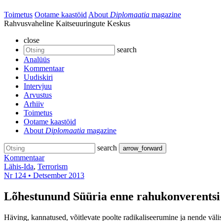
Toimetus
Ootame kaastöid
About
Diplomaatia
magazine
Rahvusvaheline Kaitseuuringute Keskus
close
search
Analüüs
Kommentaar
Uudiskiri
Intervjuu
Arvustus
Arhiiv
Toimetus
Ootame kaastöid
About
Diplomaatia
magazine
search
arrow_forward
Kommentaar
Lähis-Ida
,
Terrorism
Nr 124 • Detsember 2013
Lõhestunund Süüria enne rahukonverentsi
Häving, kannatused, võitlevate poolte radikaliseerumine ja nende välis