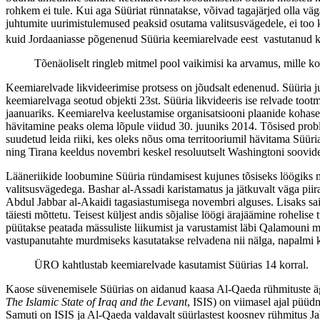
rohkem ei tule. Kui aga Süüriat rünnatakse, võivad tagajärjed olla vä
juhtumite uurimistulemused peaksid osutama valitsusvägedele, ei too k
kuid Jordaaniasse põgenenud Süüria keemiarelvade eest vastutanud ki
Tõenäoliselt ringleb mitmel pool vaikimisi ka arvamus, mille ko
Keemiarelvade likvideerimise protsess on jõudsalt edenenud. Süüria 
keemiarelvaga seotud objekti 23st. Süüria likvideeris ise relvade too
jaanuariks. Keemiarelva keelustamise organisatsiooni plaanide kohasel
hävitamine peaks olema lõpule viidud 30. juuniks 2014. Tõsised problee
suudetud leida riiki, kes oleks nõus oma territooriumil hävitama Süür
ning Tirana keeldus novembri keskel resoluutselt Washingtoni soovide
Lääneriikide loobumine Süüria ründamisest kujunes tõsiseks löögiks mä
valitsusvägedega. Bashar al-Assadi karistamatus ja jätkuvalt väga pi
Abdul Jabbar al-Akaidi tagasiastumisega novembri alguses. Lisaks said
täiesti mõttetu. Teisest küljest andis sõjalise löögi ärajäämine rohel
püütakse peatada mässuliste liikumist ja varustamist läbi Qalamouni
vastupanutahte murdmiseks kasutatakse relvadena nii nälga, napalmi 
ÜRO kahtlustab keemiarelvade kasutamist Süürias 14 korral.
Kaose süvenemisele Süürias on aidanud kaasa Al-Qaeda rühmituste ägene
The Islamic State of Iraq and the Levant
, ISIS) on viimasel ajal püüdn
Samuti on ISIS ja Al-Qaeda valdavalt süürlastest koosnev rühmitus Ja