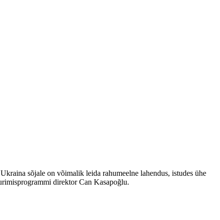
 Ukraina sõjale on võimalik leida rahumeelne lahendus, istudes ühe
 uurimisprogrammi direktor Can Kasapoğlu.