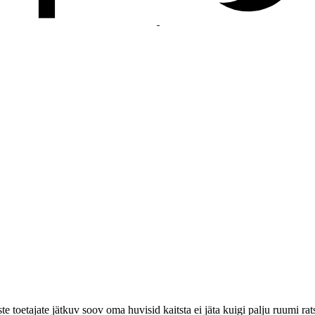
te toetajate jätkuv soov oma huvisid kaitsta ei jäta kuigi palju ruumi ra