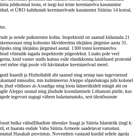
ia juhtkonnal loota, et isegi kui teiste keemiarelva kasutamise
öeldud, et ÜRO kahtlustab keemiarelvade kasutamist Süürias 14 korral,
lus.
rude ja nende paiknemise kohta. Inspektorid on saanud külastada 21
laskemoonast ning kohustus likvideerima ülejäänu järgmise aasta 31.
lõpuks ning ülejäänu järgmisel aastal. 1300 tonni keemiarelva
lnud võimalik tagada inspektorite julgeolekut. Lisaks pole veel
gema, kuid vastav uudis kutsus esile elanikkonna laialdased protestid
veel mõne riigi poole või hävitatakse keemiarelvad merel.
uid Iraanilt ja Hizbollahilt abi saanud ning sestap taas tugevnenud
õõdukamaid mässulisi, mis kulmineerus Aleppo sõjanõukogu juhi kolonel
 jõud võitluses al-Assadiga ning loota lääneriikidelt mingit abi on
tungile Aleppo suunal ning jõudude koondamisele Liibanoni piirile, kus
ägede tegevust sugugi vähem halastamatuks, sest ülestõusnute
rt hulka välisdžihadiste ühendav Iraagi ja Süüria Islamiriik (ingl k:
iril, et haarata endale Vaba Süüria Armeele saadetavat varustust.
statud Hasakah provintsis. Novembris vastasid kurdid sellele ägeda