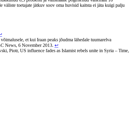
 väliste toetajate jätkuv soov oma huvisid kaitsta ei jäta kuigi palju
↩
d võimalusele, et kui Iraan peaks jõudma lähedale tuumarelva
– BBC News, 6 November 2013.
↩
ki, Piotr, US influence fades as Islamist rebels unite in Syria – Time,