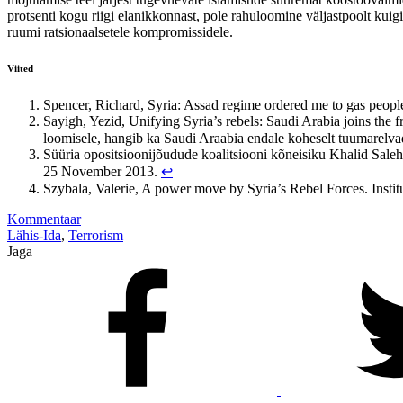
protsenti kogu riigi elanikkonnast, pole rahuloomine väljastpoolt kuigi
ruumi ratsionaalsetele kompromissidele.
Viited
Spencer, Richard, Syria: Assad regime ordered me to gas peopl
Sayigh, Yezid, Unifying Syria’s rebels: Saudi Arabia joins the
loomisele, hangib ka Saudi Araabia endale koheselt tuumare
Süüria opositsioonijõudude koalitsiooni kõneisiku Khalid Salehi 
25 November 2013.
↩
Szybala, Valerie, A power move by Syria’s Rebel Forces. Insti
Kommentaar
Lähis-Ida
,
Terrorism
Jaga