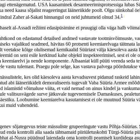
gagi ettenägematud. USA kaasaminek desarmeerimisprotsessiga lubas Süür
a need kaasa sõjalist reageeringut lääneriikide poolt. Olgu siinkohal 
1
ndral Zaher al-Sakati hinnangul on neid juhtumeid olnud 34.
haselt al-Assadi režiimi edasipüsimine ei pruugigi olla väga halb võima
juhtkond on edastanud detailsed andmed vastavate tootmisvõimsuste, va
tmiseks vajalikud seadmed, hävitas 60 protsenti keemiarelvaga täitmata 
t veetakse kõige olulisemad kemikaalid Süüriast välja käesoleva aasta 
mid on seni esile kerkinud kahe objekti inspekteerimisel, sest ei ole o
ia keemiarelvi ja nende komponente. Albaaniat küll püüti veenda seda te
le vastu tulemast. Praegu pole selge, kas vastava palvega pöördutakse 
ssulistele, kes olid käesoleva aasta kevadsuvest pidanud raskeid lahing
iratud abi lääneriikidelt demoraliseeris tugevalt Vaba Süüria Armee m
 islamistid võimaluse väita, et vaid nemad on ainus kindel ja vankumatu
ise tule valitsusvägede surve jätkuvale tugevnemisele Damaskuses, peale
 mäestiku. Loobumine keemiarelva kasutamisest ei ole muutnud Süüria v
kui muid vahendeid.
v sõjategevus teiste mässuliste grupeeringute vastu Põhja-Süürias. Suu
ud enda kontrolli alla saada tähtsamaid piiriületuskohti Türgi-Süüria pi
bhat al-Nusra püüdnud laiendada oma kontrolli peamiselt kurdidega asu