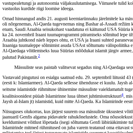
vastupealetungi ja autonoomia väljakuulutamisega. Viimasele tulid kohe
vastuolus kurdide riigi loomise ideega.
Omad hinnangud andis 21. augusti keemiarünnaku järelmitele ka mässul
oli nõrgenemas, Al-Qaeda tugevnemas ning Bashar al-Assadi režiim kin
enam, Saudi Araabia seisukohast vaadatuna ei käitunud USA Süüria keem
ka 24. novembril Iraani tuumaprogrammi piiramiseks sõlmitud lepe üh
Araabia juhtkond näeb leppes ohtu, et USA ja Iraani suhted paranevad s
Iraaniga tuumaleppe sõlmimist asuda USAst sõltumatu välispoliitika el
Al-Qaedaga võitlemiseks luua Süürias mõõdukat islamit järgiv armee, m
2
palutud Pakistanilt.
Mässuliste seas paistab valitsevat segadus ning Al-Qaedaga seot
Vastavaid pingutusi on esialgu saatnud edu. 29. septembril liitusid 4
(eesti k: Islamiarmee). Al-Qaeda sellesse ühendusse ei kuulu. Jaysh al-I
seitsme islamistide rühmituse ühinemine mässuliste vaieldamatult tugev
4
koalitsioonidest püüab Islamirinne luua ühtset juhtimisstruktuuri
, mi
Jaysh al-Islam jt) islamistid, kuid mitte Al-Qaeda. Ka Islamirinde eesmär
Niisuguses olukorras, kus järjest suurem osa mässuliste üksustest võitl
jaanuaril Genfis algama pidavatele rahukõnelustele. Oma nõusolekust kõ
keeldumisest võitlust lõpetada (isegi sõltumata Genfi läbirääkimiste 
Islamirinde mitmed rühmitused on juba varem teatanud oma eitavast suh
mõjutamise teel järjest tugevnevate islamistide suuremat koostööval