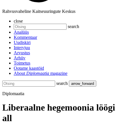
Rahvusvaheline Kaitseuuringute Keskus
close
search
Analüüs
Kommentaar
Uudiskiri
Intervjuu
Arvustus
Arhiiv
Toimetus
Ootame kaastöid
About
Diplomaatia
magazine
search
arrow_forward
Diplomaatia
Liberaalne hegemoonia löögi
all