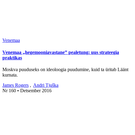
Venemaa
Venemaa „hegemooniavastane” pealetung: uus strateegia
praktikas
Moskva puuduseks on ideoloogia puudumine, kuid ta üritab Läänt
kurnata.
James Rogers
,
Andri Tjuška
Nr 160 • Detsember 2016