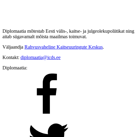
Diplomaatia mõtestab Eesti välis-, kaitse- ja julgeolekupoliitikat ning
aitab sügavamalt mõista maailmas toimuvat.
Väljaandja
Rahvusvaheline Kaitseuuringute Keskus
.
Kontakt:
diplomaatia@icds.ee
Diplomaatia: