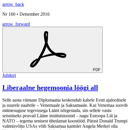
arrow_back
Nr 160 • Detsember 2016
arrow_forward
PDF
Juhtkiri
Liberaalne hegemoonia löögi all
Selle aasta viimane Diplomaatia keskendub kahele Eesti ajaloolisele
ja suurele naabrile – Venemaale ja Saksamaale. Kui Venemaa soovib
mitmesuguse tegevusega Läänt nõrgestada, siis sellele vastu
seismiseks peavad Lääne institutsioonid – nagu Euroopa Liit ja
NATO – tegema senisest tihedamat koostööd. Pärast Donald Trumpi
valimisvõitu USAs võib Saksamaa kantsler Angela Merkel olla