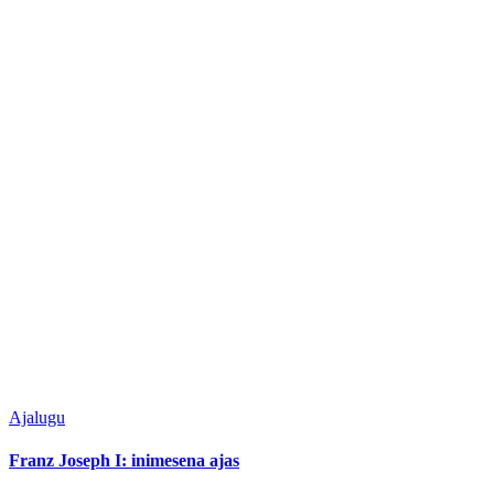
Ajalugu
Franz Joseph I: inimesena ajas