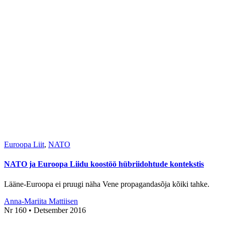
Euroopa Liit
,
NATO
NATO ja Euroopa Liidu koostöö hübriidohtude kontekstis
Lääne-Euroopa ei pruugi näha Vene propagandasõja kõiki tahke.
Anna-Mariita Mattiisen
Nr 160 • Detsember 2016