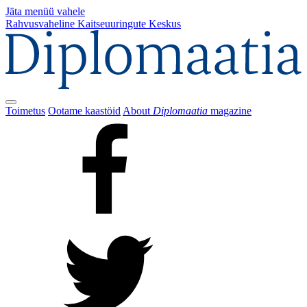
Jäta menüü vahele
Rahvusvaheline Kaitseuuringute Keskus
Toimetus
Ootame kaastöid
About
Diplomaatia
magazine