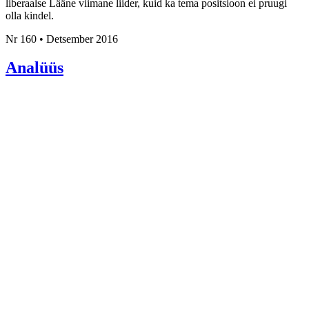
liberaalse Lääne viimane liider, kuid ka tema positsioon ei pruugi
olla kindel.
Nr 160 • Detsember 2016
Analüüs