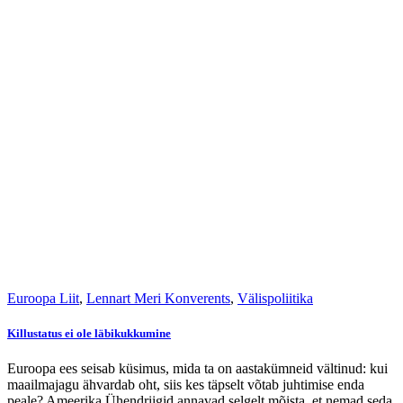
Euroopa Liit
,
Lennart Meri Konverents
,
Välispoliitika
Killustatus ei ole läbikukkumine
Euroopa ees seisab küsimus, mida ta on aastakümneid vältinud: kui
maailmajagu ähvardab oht, siis kes täpselt võtab juhtimise enda
peale? Ameerika Ühendriigid annavad selgelt mõista, et nemad seda