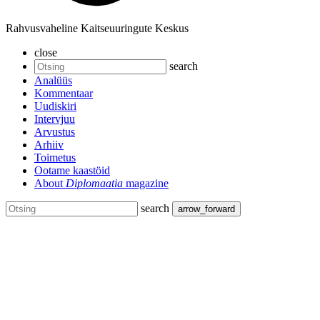
Rahvusvaheline Kaitseuuringute Keskus
close
search
Analüüs
Kommentaar
Uudiskiri
Intervjuu
Arvustus
Arhiiv
Toimetus
Ootame kaastöid
About
Diplomaatia
magazine
search
arrow_forward