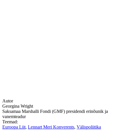
Autor
Georgina Wright
Saksamaa Marshalli Fondi (GMF) presidendi erinõunik ja
vanemteadur
Teemad:
Euroopa Liit
,
Lennart Meri Konverents
,
Välispoliitika