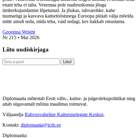
enam teha ei taha. Venemaa pole naabruskonna jõuga
ümberkujundamist lõpetanud. Ja jõukas, rahvarohke, kahe
tuumariigi ja kasvava kaitsetööstusega Euroopa püüab välja mõelda
mitte ainult seda, mida teha, vaid sedagi, kes hakkab otsustama.
Georgina Wright
Nr 215 • Mai 2026
Liitu uudiskirjaga
Diplomaatia mõtestab Eesti välis-, kaitse- ja julgeolekupoliitikat ning
aitab sügavamalt mõista maailmas toimuvat.
Väljaandja
Rahvusvaheline Kaitseuuringute Keskus
.
Kontakt:
diplomaatia@icds.ee
Diplomaatia: