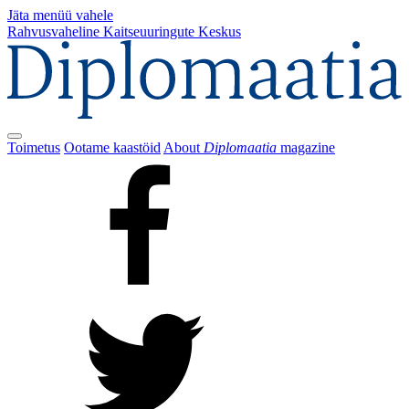
Jäta menüü vahele
Rahvusvaheline Kaitseuuringute Keskus
Toimetus
Ootame kaastöid
About
Diplomaatia
magazine